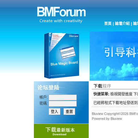
首頁
|
論壇介紹
|
論
快捷菜單:
檢視開發進度
下
帳戶:
已經將程式下載地址發送到
密碼:
Bluview Copyright©2026 BMFor
Powered by Bluview