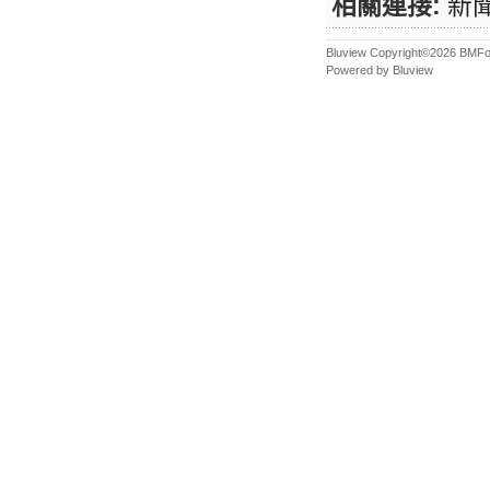
相關連接:
新
Bluview Copyright©2026 BMFor
Powered by Bluview