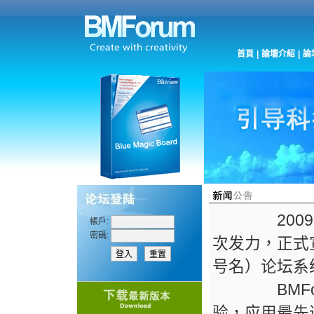
首頁
|
論壇介紹
|
論
2009年金
帳戶:
密碼:
次发力，正式宣布
号名）论坛系
BMForu
验，应用最先